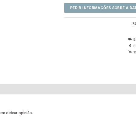
R
E
P
1
m deixar opinião.