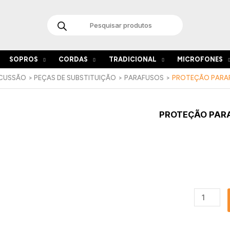
Products
search
SOPROS
CORDAS
TRADICIONAL
MICROFONES
RCUSSÃO
PEÇAS DE SUBSTITUIÇÃO
PARAFUSOS
PROTEÇÃO PARAF
Quantida
PROTEÇÃO PARA
de
Proteção
Parafuso
em
Plastico
SLW5W
(Pack
10)