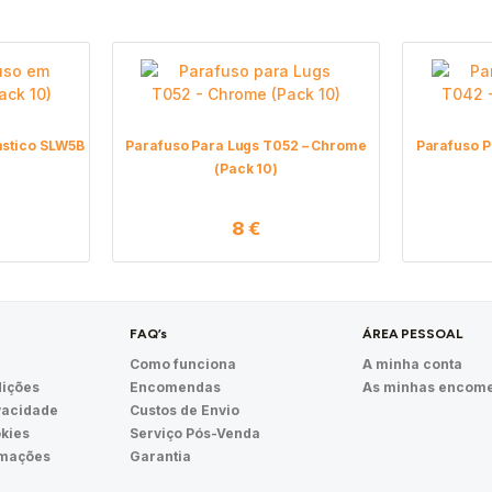
astico SLW5B
Parafuso Para Lugs T052 – Chrome
Parafuso P
(Pack 10)
8
€
FAQ’s
ÁREA PESSOAL
Como funciona
A minha conta
ições
Encomendas
As minhas encom
ivacidade
Custos de Envio
okies
Serviço Pós-Venda
amações
Garantia