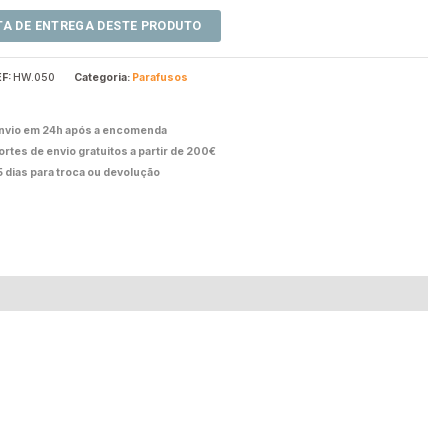
EF:
HW.050
Categoria:
Parafusos
nvio em 24h após a encomenda
ortes de envio gratuitos a partir de 200€
5 dias para troca ou devolução