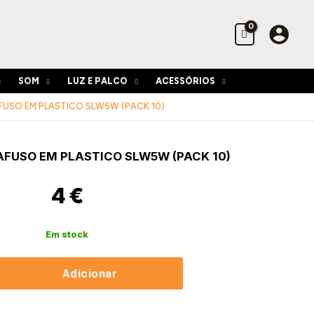
Parafuso
em
Plastico
SLW5W
(Pack
SOM
LUZ E PALCO
ACESSÓRIOS
10)
USO EM PLASTICO SLW5W (PACK 10)
de
FUSO EM PLASTICO SLW5W (PACK 10)
4
€
Em stock
Adicionar