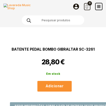
Pedal
Skip
Bombo
to
Gibraltar
content
Products
SC-
search
3261
Quantidade
de
Batente
Pedal
BATENTE PEDAL BOMBO GIBRALTAR SC-3261
Bombo
Gibraltar
28,80
€
SC-
3261
Em stock
Adicionar