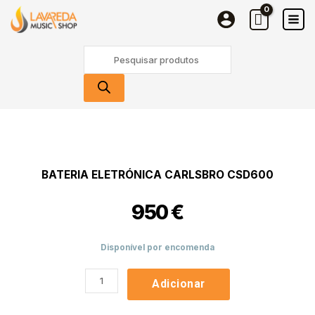
Skip
CSD600
to
content
Products
search
Quantidade
de
Bateria
Eletrónica
BATERIA ELETRÓNICA CARLSBRO CSD600
Carlsbro
CSD600
950
€
Disponível por encomenda
Adicionar