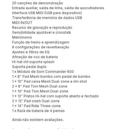
20 canções de demonstração
Entrada auxiliar, saída de linha, saída de auscultadores
Interface USB MIDI (USB para dispositivo)
Transferência de memória de dados USB
MIDI IN/OUT
Recurso de gravação e reprodução
Sensibilidade ajustável e crosstalk
Metrónomo
Função de treino e aprendizagem
6 configurações de reverberação
Ajustes e filtros de EQ
Afinação de voz de bateria
Hi-hat ctrl suporta splash
Suporta pedal duplo
1 x Módulo de Som Commander 600
1 x 8″ Pad Mesh bombo com pedal de bombo
1 x 10″ Pad caixa Mesh Dual-zone e rim shot
2 x 8″ Pad Tom Mesh Dual-zone
1 x 10″ Pad Tom Mesh Dual-zone
1 x 12″ Pratos Hi-hat com suporte aberto e fechado
2 x 12″ Pad crash Dual-zone
1 x 14″ Pad Ride Three-zone
1 x Rack de bateria de 4 pernas
Ainda não existem avaliações.