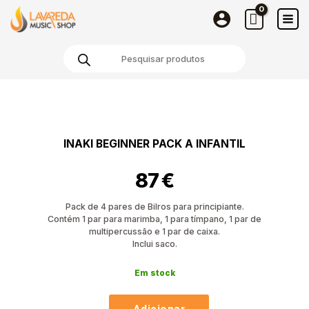
Beginner
Skip
Pack
to
A
content
Products
Infantil
search
Quantidade
de
Inaki
Beginner
INAKI BEGINNER PACK A INFANTIL
Pack
A
87
€
Infantil
Pack de 4 pares de Bilros para principiante.
Contém 1 par para marimba, 1 para tímpano, 1 par de
multipercussão e 1 par de caixa.
Inclui saco.
Em stock