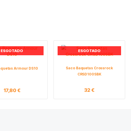
ESGOTADO
ESGOTADO
Saco Baquetas Crossrock
aquetas Armour DS10
CRSD100SBK
32
€
17,80
€