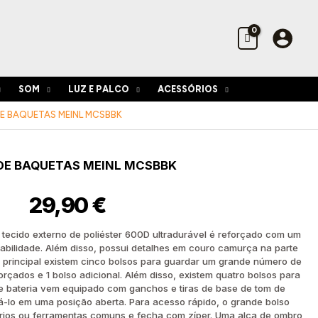
SOM
LUZ E PALCO
ACESSÓRIOS
E BAQUETAS MEINL MCSBBK
DE BAQUETAS MEINL MCSBBK
29,90
€
tecido externo de poliéster 600D ultradurável é reforçado com um
abilidade. Além disso, possui detalhes em couro camurça na parte
to principal existem cinco bolsos para guardar um grande número de
rçados e 1 bolso adicional. Além disso, existem quatro bolsos para
e bateria vem equipado com ganchos e tiras de base de tom de
á-lo em uma posição aberta. Para acesso rápido, o grande bolso
rios ou ferramentas comuns e fecha com zíper. Uma alça de ombro