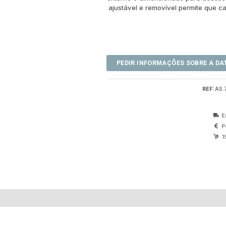
ajustável e removível permite que c
REF:
AS.
E
P
1