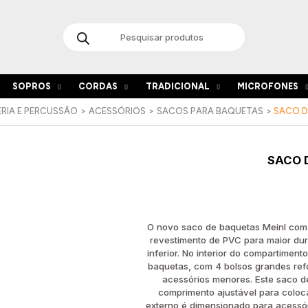
Products
search
SOPROS
CORDAS
TRADICIONAL
MICROFONES
RIA E PERCUSSÃO
ACESSÓRIOS
SACOS PARA BAQUETAS
SACO D
SACO 
O novo saco de baquetas Meinl com 
revestimento de PVC para maior dur
inferior. No interior do compartimen
baquetas, com 4 bolsos grandes refo
acessórios menores. Este saco d
comprimento ajustável para coloc
externo é dimensionado para acessó