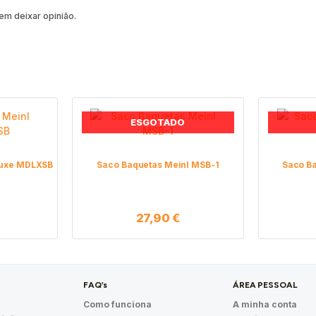
m deixar opinião.
ESGOTADO
luxe MDLXSB
Saco Baquetas Meinl MSB-1
Saco B
27,90
€
FAQ’s
ÁREA PESSOAL
Como funciona
A minha conta