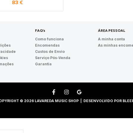
83
€
FAQ’s
ÁREA PESSOAL
Como funciona
A minha conta
ições
Encomendas
As minhas encom
ivacidade
Custos de Envio
okies
Serviço Pós-Venda
amações
Garantia
OPYRIGHT © 2026 LAVAREDA MUSIC SHOP | DESENVOLVIDO POR
BLEE