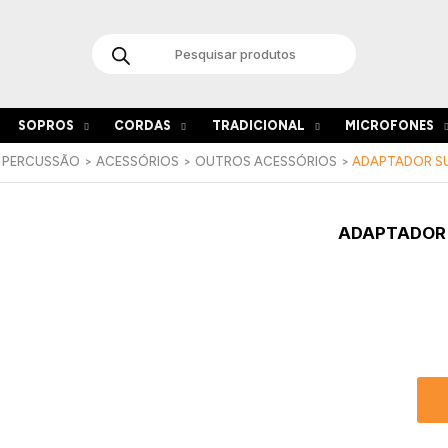
Products
search
SOPROS
CORDAS
TRADICIONAL
MICROFONES
E PERCUSSÃO
ACESSÓRIOS
OUTROS ACESSÓRIOS
ADAPTADOR SU
Quant
ADAPTADOR 
de
Adapt
supor
tarola
arnês
F8934