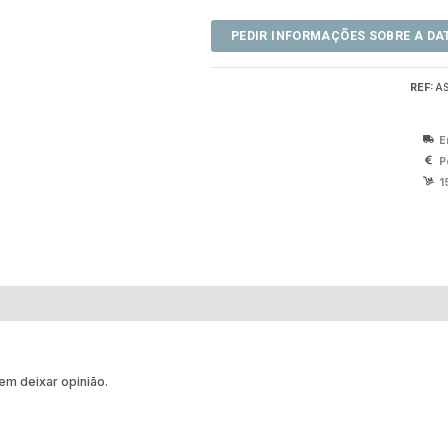
REF:
A
E
P
1
m deixar opinião.