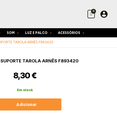
suporte
tarola
arnês
F893420
SOM
LUZ E PALCO
ACESSÓRIOS
PORTE TAROLA ARNÊS F893420
idade
SUPORTE TAROLA ARNÊS F893420
ador
te
8,30
€
20
Em stock
Adicionar