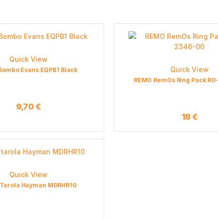
Quick View
Quick View
Bombo Evans EQPB1 Black
REMO RemOs Ring Pack RO
9,70
€
18
€
Quick View
 Tarola Hayman MDRHR10