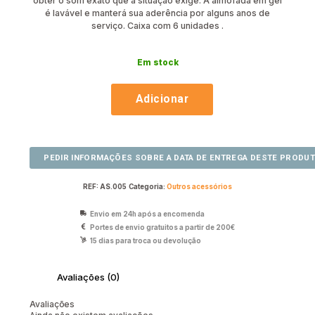
obter o som exato que a situação exige. A almofada em gel
é lavável e manterá sua aderência por alguns anos de
serviço. Caixa com 6 unidades .
Em stock
Adicionar
REF:
AS.005
Categoria:
Outros acessórios
Envio em 24h após a encomenda
Portes de envio gratuitos a partir de 200€
15 dias para troca ou devolução
Avaliações (0)
Avaliações