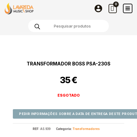
Skip
to
content
Products
search
TRANSFORMADOR BOSS PSA-230S
35
€
ESGOTADO
REF:
AS.939
Categoria:
Transformadores