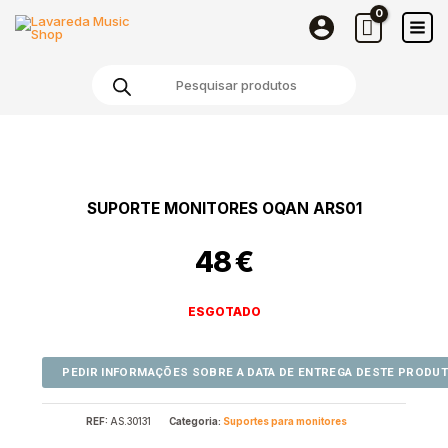
Skip
to
content
Products
search
SUPORTE MONITORES OQAN ARS01
48
€
ESGOTADO
REF:
AS.30131
Categoria:
Suportes para monitores