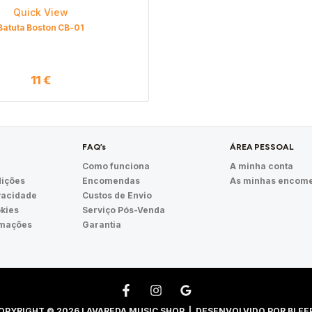
Quick View
Batuta Boston CB-01
11
€
FAQ’s
ÁREA PESSOAL
Como funciona
A minha conta
ições
Encomendas
As minhas encom
ivacidade
Custos de Envio
okies
Serviço Pós-Venda
amações
Garantia
OPYRIGHT © 2026 LAVAREDA MUSIC SHOP | DESENVOLVIDO POR
BLEE