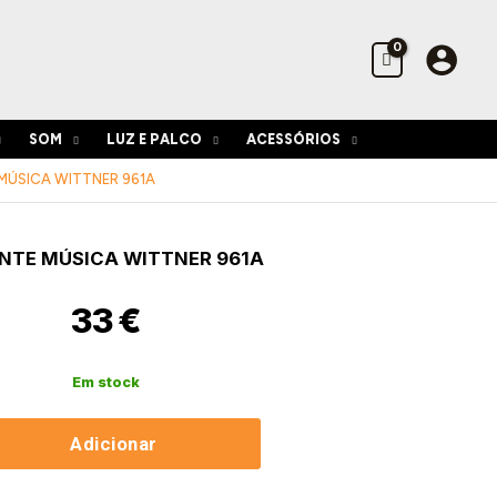
Música
Wittner
961A
SOM
LUZ E PALCO
ACESSÓRIOS
MÚSICA WITTNER 961A
idade
NTE MÚSICA WITTNER 961A
e
a
33
€
r
Em stock
Adicionar