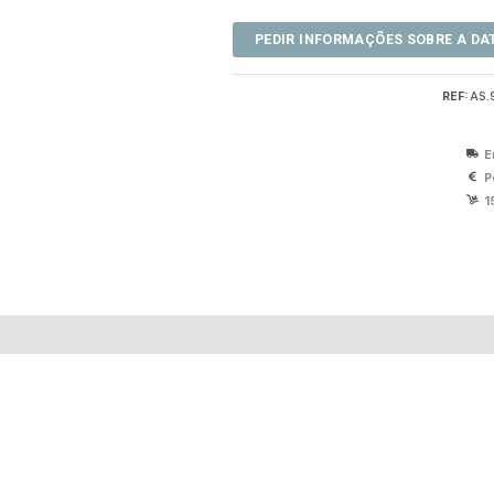
REF:
AS.
E
P
1