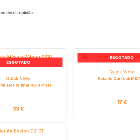
m deixar opinião.
ESGOTADO
ESGOTADO
Quick View
Quick View
Estante Quik Lok MS/
 Música Wittner 961D Preta
17
€
33
€