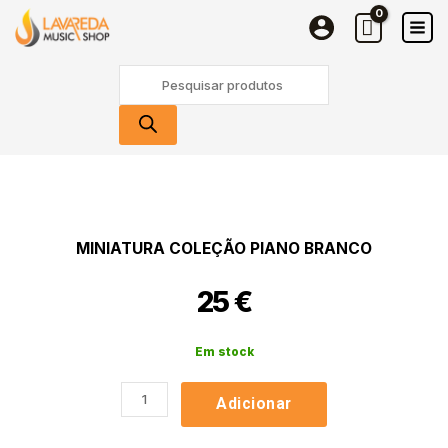
Coleção
Skip
Piano
to
Branco
content
Products
search
Quantidade
de
Miniatura
Coleção
MINIATURA COLEÇÃO PIANO BRANCO
Piano
Branco
25
€
Em stock
Adicionar