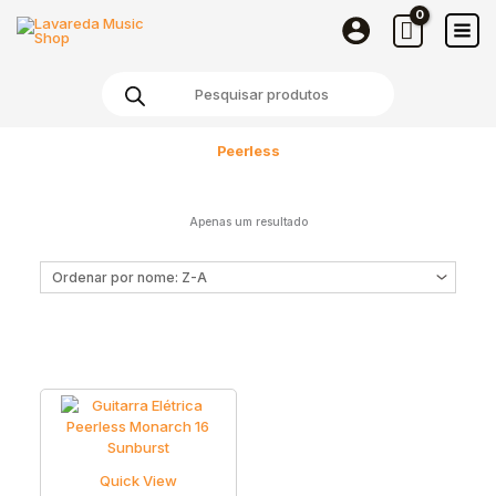
Skip
to
content
Products
search
Peerless
Apenas um resultado
Quick View