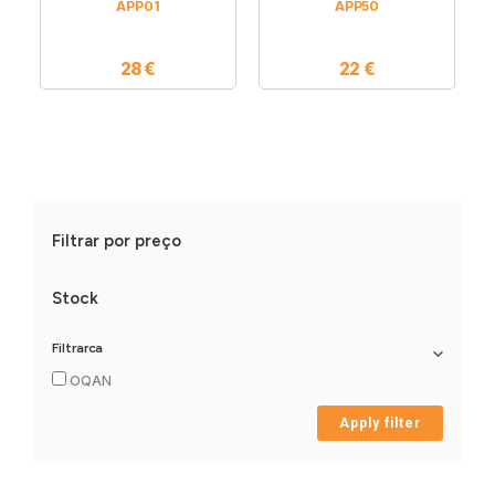
APP01
APP50
28
€
22
€
Filtrar por preço
Stock
Filtrarca
OQAN
Apply filter