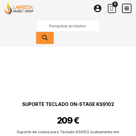
Teclado
Skip
ON-
to
STAGE
content
Products
KS9102
search
Quantidade
de
Suporte
Teclado
ON-
STAGE
KS9102
SUPORTE TECLADO ON-STAGE KS9102
209
€
Suporte de coluna para Teclado KS9102 acabamento em