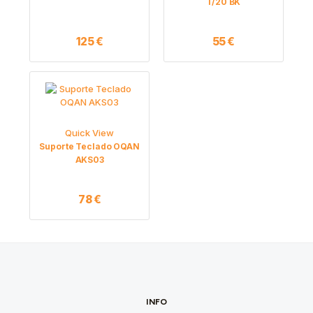
T/20 BK
125
€
55
€
Quick View
Suporte Teclado OQAN
AKS03
78
€
INFO