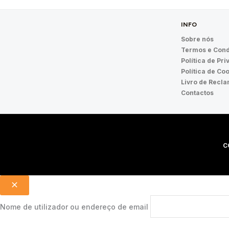
INFO
Sobre nós
Termos e Cond
Política de Pr
Política de Co
Livro de Recl
Contactos
C
Nome de utilizador ou endereço de email