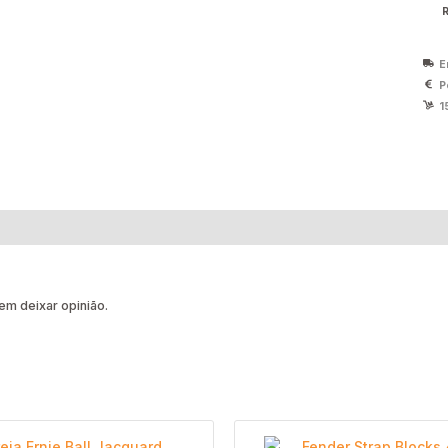
E
P
1
m deixar opinião.