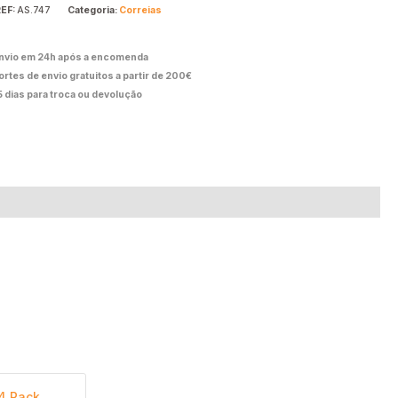
REF:
AS.747
Categoria:
Correias
nvio em 24h após a encomenda
ortes de envio gratuitos a partir de 200€
5 dias para troca ou devolução