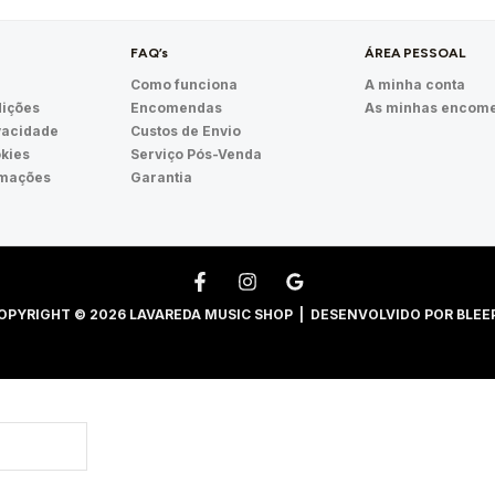
FAQ’s
ÁREA PESSOAL
Como funciona
A minha conta
ições
Encomendas
As minhas encom
ivacidade
Custos de Envio
okies
Serviço Pós-Venda
amações
Garantia
OPYRIGHT © 2026 LAVAREDA MUSIC SHOP | DESENVOLVIDO POR
BLEE