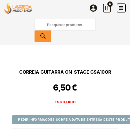
Skip
to
content
Products
search
CORREIA GUITARRA ON-STAGE GSA10OR
6,50
€
ESGOTADO