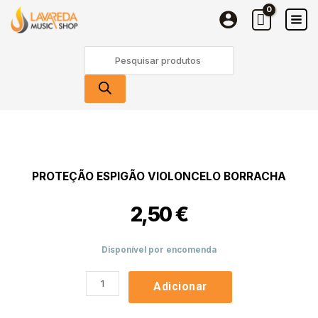
Skip
Borracha
to
content
Products
search
Quantidade
de
Proteção
Espigão
PROTEÇÃO ESPIGÃO VIOLONCELO BORRACHA
Violoncelo
Borracha
2,50
€
Disponível por encomenda
Adicionar